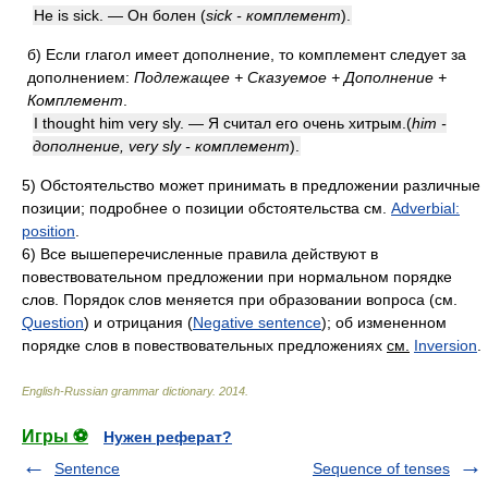
He is sick. — Он болен
(
sick - комплемент
)
.
б)
Если глагол имеет дополнение, то комплемент следует за
дополнением:
Подлежащее + Сказуемое + Дополнение +
Комплемент
.
I thought him very sly. — Я считал его очень хитрым.
(
him -
дополнение, very sly - комплемент
)
.
5)
Обстоятельство может принимать в предложении различные
позиции; подробнее о позиции обстоятельства см.
Adverbial:
position
.
6)
Все вышеперечисленные правила действуют в
повествовательном предложении при нормальном порядке
слов. Порядок слов меняется при образовании вопроса (см.
Question
) и отрицания (
Negative sentence
); об измененном
порядке слов в повествовательных предложениях
см.
Inversion
.
English-Russian grammar dictionary
.
2014
.
Игры ⚽
Нужен реферат?
Sentence
Sequence of tenses