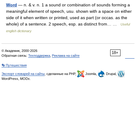
Word
— n. & v. n. 1 a sound or combination of sounds forming a
meaningful element of speech, usu. shown with a space on either
side of it when written or printed, used as part (or occas. as the
whole) of a sentence. 2 speech, esp. as distinct from… …
Useful
english dictionary
© Академик, 2000-2026
18+
Обратная связь:
Техподдержка
,
Реклама на сайте
👣 Путешествия
Экспорт словарей на сайты
, сделанные на PHP,
Joomla,
Drupal,
WordPress, MODx.